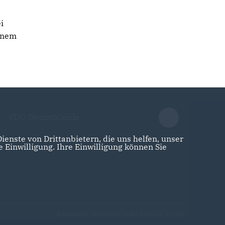
s
i
einem
CDU Deutschlands
enste von Drittanbietern, die uns helfen, unser
Einwilligung. Ihre Einwilligung können Sie
Realisation: Sharkness Media GmbH & Co. KG