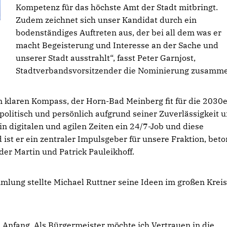
Kompetenz für das höchste Amt der Stadt mitbringt.
Zudem zeichnet sich unser Kandidat durch ein
bodenständiges Auftreten aus, der bei all dem was er
macht Begeisterung und Interesse an der Sache und
unserer Stadt ausstrahlt“, fasst Peter Garnjost,
Stadtverbandsvorsitzender die Nominierung zusamme
 klaren Kompass, der Horn-Bad Meinberg fit für die 2030e
politisch und persönlich aufgrund seiner Zuverlässigkeit 
 in digitalen und agilen Zeiten ein 24/7-Job und diese
d ist er ein zentraler Impulsgeber für unsere Fraktion, bet
er Martin und Patrick Pauleikhoff.
lung stellte Michael Ruttner seine Ideen im großen Kreis
nfang. Als Bürgermeister möchte ich Vertrauen in die