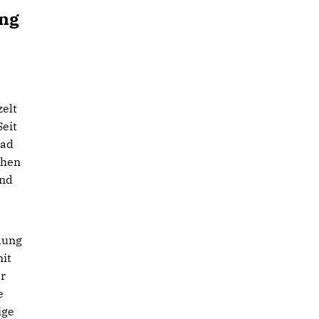
ung
zelt
Seit
Bad
chen
und
dung
mit
r
e
ige