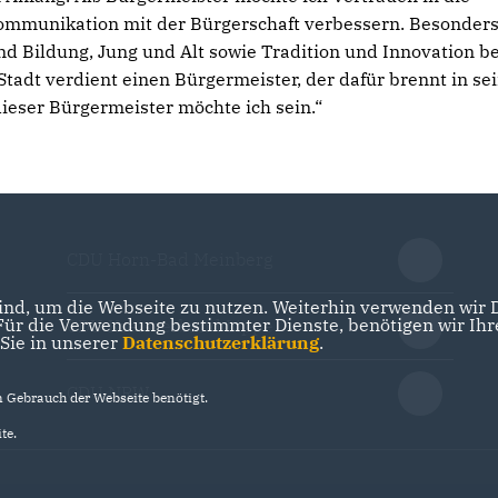
ommunikation mit der Bürgerschaft verbessern. Besonder
und Bildung, Jung und Alt sowie Tradition und Innovation be
tadt verdient einen Bürgermeister, der dafür brennt in s
eser Bürgermeister möchte ich sein.“
CDU Horn-Bad Meinberg
nd, um die Webseite zu nutzen. Weiterhin verwenden wir Di
r die Verwendung bestimmter Dienste, benötigen wir Ihre 
CDU Kreisverband Lippe
 Sie in unserer
Datenschutzerklärung
.
CDU NRW
Gebrauch der Webseite benötigt.
te.